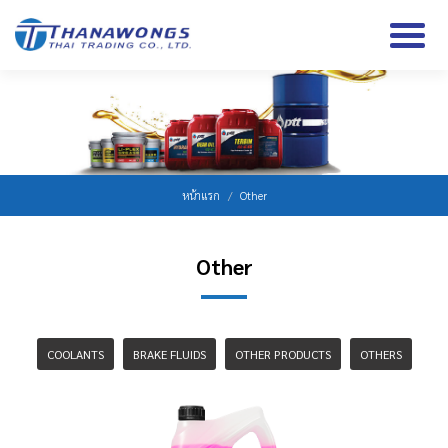
หน้าแรก
Other
Other
COOLANTS
BRAKE FLUIDS
OTHER PRODUCTS
OTHERS