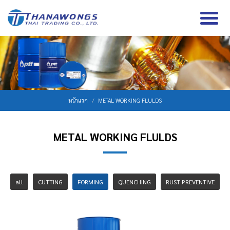
หน้าแรก
METAL WORKING FLULDS
METAL WORKING FLULDS
all
CUTTING
FORMING
QUENCHING
RUST PREVENTIVE