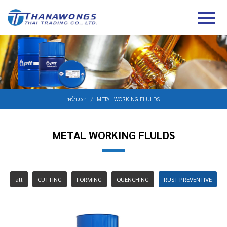
หน้าแรก
METAL WORKING FLULDS
METAL WORKING FLULDS
all
CUTTING
FORMING
QUENCHING
RUST PREVENTIVE