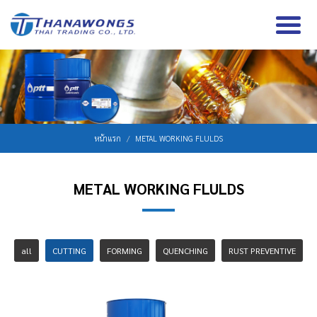
หน้าแรก
METAL WORKING FLULDS
METAL WORKING FLULDS
all
CUTTING
FORMING
QUENCHING
RUST PREVENTIVE